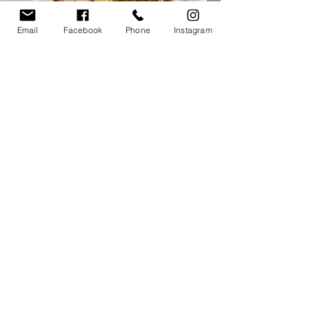
Email
Facebook
Phone
Instagram
#graciasmamapacha
Masamama Bakery & Mill
Bolivar 107, Cercado
Lunes-Sábado 7am - 10:00pm
Domingo 7:30am - 8pm​
Preguntas frecuentes
Masamama Umacollo
Ballón Farfán 635, Yanahuara
Lunes-Sábado 7am - 8pm
Domingo 8:30am - 6:30pm​
Libro de reclamaciones