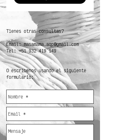
Tienes otras consultas?
Email:
masamama.aqp@gmail.com
Tel:
+51 932 419 149
O escríbenos usando el siguiente
formulario: