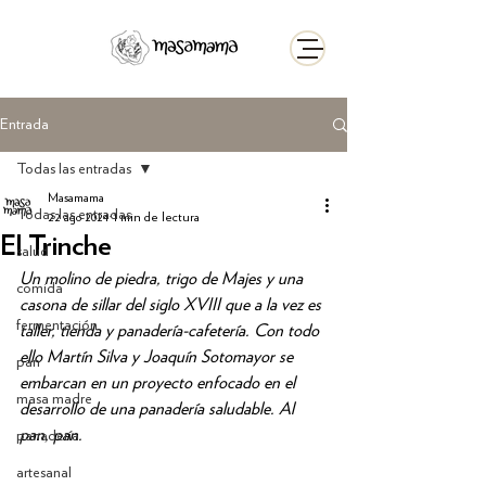
Entrada
Todas las entradas
Masamama
Todas las entradas
22 ago 2024
1 min de lectura
El Trinche
salud
Un molino de piedra, trigo de Majes y una 
comida
casona de sillar del siglo XVIII que a la vez es 
fermentación
taller, tienda y panadería-cafetería. Con todo 
ello Martín Silva y Joaquín Sotomayor se 
pan
embarcan en un proyecto enfocado en el 
masa madre
desarrollo de una panadería saludable. Al 
pan, pan.
panadería
artesanal