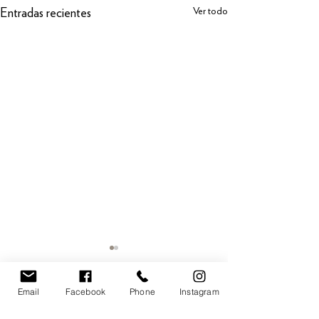
Ver todo
Entradas recientes
Email
Facebook
Phone
Instagram
Comentarios
Mater
Encuentro